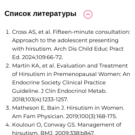
Список литературы
Cross AS, et al. Fifteen-minute consultation:
Approach to the adolescent presenting
with hirsutism. Arch Dis Child Educ Pract
Ed. 2024;109:66-72.
Martin KA, et al. Evaluation and Treatment
of Hirsutism in Premenopausal Women: An
Endocrine Society Clinical Practice
Guideline. J Clin Endocrinol Metab.
2018;103(4):1233-1257.
Matheson E, Bain J. Hirsutism in Women.
Am Fam Physician. 2019;100(3):168-175.
Koulouri O, Conway GS. Management of
hirsutism. BMJ. 2009;338:b847.