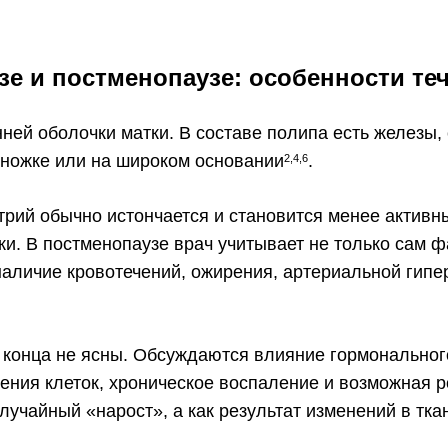
е и постменопаузе: особенности те
нней оболочки матки. В составе полипа есть железы,
 ножке или на широком основании
.
2,4,6
рий обычно истончается и становится менее активн
ки. В постменопаузе врач учитывает не только сам ф
наличие кровотечений, ожирения, артериальной гипе
конца не ясны. Обсуждаются влияние гормонального
ения клеток, хроническое воспаление и возможная р
лучайный «нарост», а как результат изменений в тк