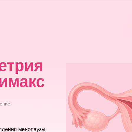
етрия
лимакс
тение
упления менопаузы