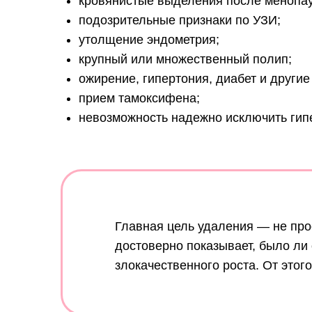
кровянистые выделения после менопа
подозрительные признаки по УЗИ;
утолщение эндометрия;
крупный или множественный полип;
ожирение, гипертония, диабет и другие
прием тамоксифена;
невозможность надежно исключить гип
Главная цель удаления — не прос
достоверно показывает, было ли
злокачественного роста. От этог