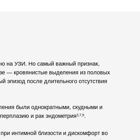
но на УЗИ. Но самый важный признак,
узе — кровянистые выделения из половых
й эпизод после длительного отсутствия
ления были однократными, скудными и
иперплазию и рак эндометрия
.
3,7,9
 при интимной близости и дискомфорт во