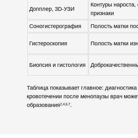
Контуры нароста,
Допплер, 3D-УЗИ
признаки
Соногистерография
Полость матки по
Гистероскопия
Полость матки из
Биопсия и гистология
Доброкачественны
Таблица показывает главное: диагностика
кровотечении после менопаузы врач может
образования
.
2,4,6,7