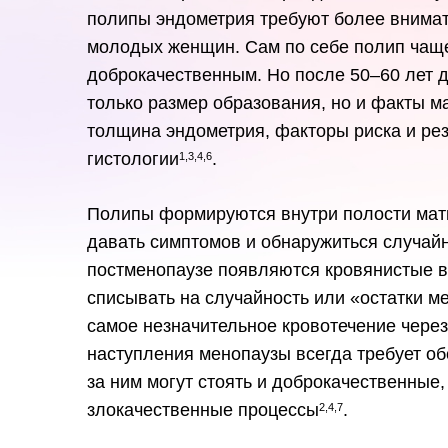
полипы эндометрия требуют более внимат
молодых женщин. Сам по себе полип чаще
доброкачественным. Но после 50–60 лет 
только размер образования, но и факты м
толщина эндометрия, факторы риска и ре
гистологии
.
1,3,4,6
Полипы формируются внутри полости матк
давать симптомов и обнаружиться случайн
постменопаузе появляются кровянистые в
списывать на случайность или «остатки м
самое незначительное кровотечение через
наступления менопаузы всегда требует об
за ним могут стоять и доброкачественные,
злокачественные процессы
.
2,4,7