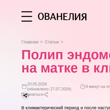
Главная
>
Статьи
>
Полип эндом
на матке в к
20.05.2026
9 минут на ч
(обновлено: 27.07.2026)
Поделиться
В климактерический период и после наст