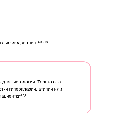
ого исследования
.
3,6,8,9,10
ь для гистологии. Только она
тки гиперплазии, атипии или
пациентки
.
4,6,9