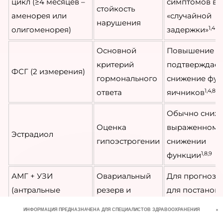
цикл (≥4 месяцев –
симптомов ва
стойкость
аменорея или
«случайной
нарушения
1,4
олигоменорея)
задержки»
Основной
Повышение
критерий
подтверждает
ФСГ (2 измерения)
гормонального
снижение фу
1,4,8,9
ответа
яичников
Обычно сниж
Оценка
выраженном
Эстрадиол
гипоэстрогении
снижении
1,8,9
функции
АМГ + УЗИ
Овариальный
Для прогноза,
(антральные
резерв и
для постанов
1,8,9
фолликулы)
прогноз
диагноза
+
ИНФОРМАЦИЯ ПРЕДНАЗНАЧЕНА ДЛЯ СПЕЦИАЛИСТОВ ЗДРАВООХРАНЕНИЯ